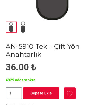
AN-5910 Tek – Çift Yön
Anahtarlık
36.00
₺
4929 adet stokta
AN-
Sepete Ekle
5910
Tek