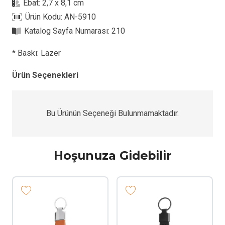
Ebat:
2,7 x 8,1 cm
-
Ürün Kodu:
AN-5910
Çift
Katalog Sayfa Numarası:
210
Yön
Anahtarlık
* Baskı: Lazer
adet
Ürün Seçenekleri
Bu Ürünün Seçeneği Bulunmamaktadır.
Hoşunuza Gidebilir