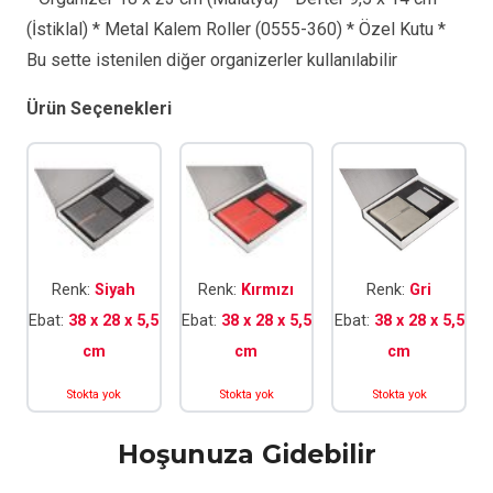
(İstiklal) * Metal Kalem Roller (0555-360) * Özel Kutu *
Bu sette istenilen diğer organizerler kullanılabilir
Ürün Seçenekleri
Renk:
Siyah
Renk:
Kırmızı
Renk:
Gri
Ebat:
38 x 28 x 5,5
Ebat:
38 x 28 x 5,5
Ebat:
38 x 28 x 5,5
cm
cm
cm
Stokta yok
Stokta yok
Stokta yok
Hoşunuza Gidebilir