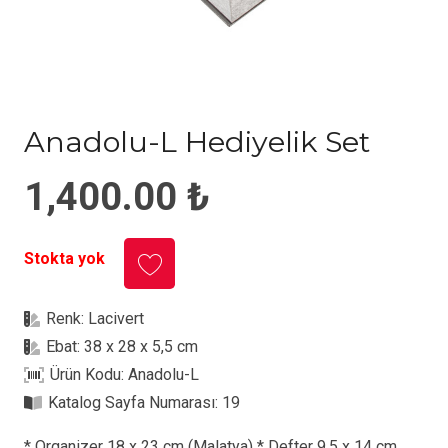
Anadolu-L Hediyelik Set
1,400.00
₺
Stokta yok
Renk:
Lacivert
Ebat:
38 x 28 x 5,5 cm
Ürün Kodu:
Anadolu-L
Katalog Sayfa Numarası:
19
* Organizer 18 x 23 cm (Malatya) * Defter 9,5 x 14 cm