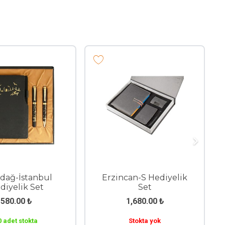
ndağ-İstanbul
Erzincan-S Hediyelik
diyelik Set
Set
580.00
₺
1,680.00
₺
0 adet stokta
Stokta yok