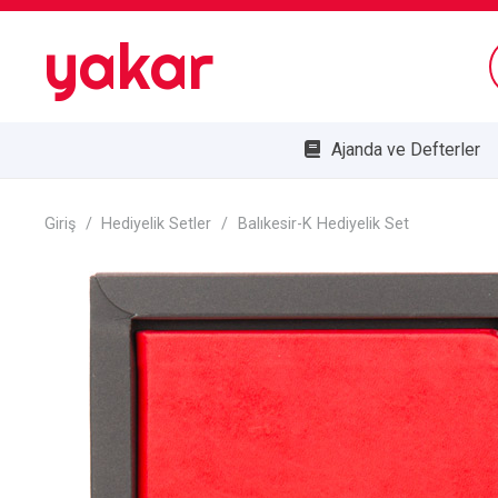
yakar
Ajanda ve Defterler
Bombe Cam Duvar Saatleri
Kupa ve Plaketler
Doğa Dostu Ürünler
Giriş
/
Hediyelik Setler
/
Balıkesir-K Hediyelik Set