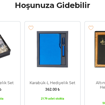
Hoşunuza Gidebilir
lik Set
Karabük-L Hediyelik Set
Altı
He
₺
362.00
₺
kta
2179 adet stokta
5