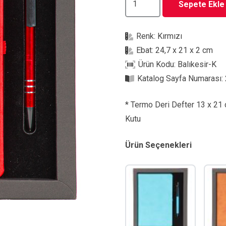
Sepete Ekle
K
Hediyelik
Renk:
Kırmızı
Set
Ebat:
24,7 x 21 x 2 cm
adet
Ürün Kodu:
Balıkesir-K
Katalog Sayfa Numarası:
* Termo Deri Defter 13 x 21
Kutu
Ürün Seçenekleri