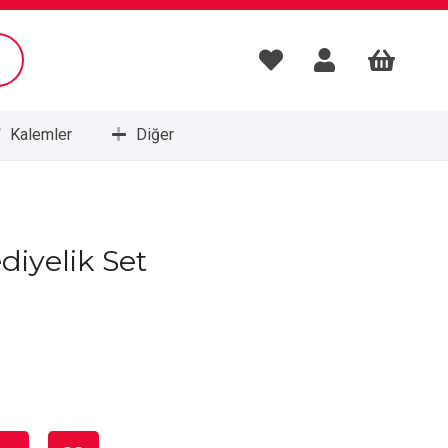
Kalemler
Diğer
Masa Setleri ve Sümenleri
diyelik Set