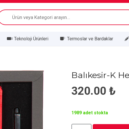
Products
search
Teknoloji Ürünleri
Termoslar ve Bardaklar
Balıkesir-K He
320.00
₺
1989 adet stokta
Balıkesir-