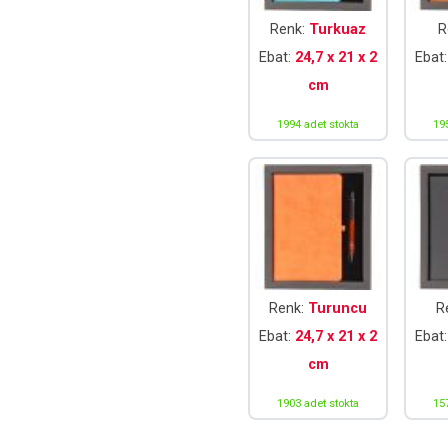
Renk:
Turkuaz
R
Ebat:
24,7 x 21 x 2
Ebat
cm
1994 adet stokta
19
Renk:
Turuncu
R
Ebat:
24,7 x 21 x 2
Ebat
cm
1903 adet stokta
15