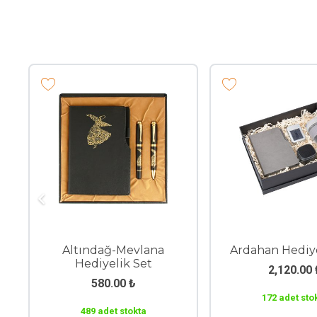
Altındağ-Mevlana
Ardahan Hediye
Hediyelik Set
2,120.00
580.00
₺
172 adet sto
489 adet stokta