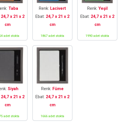
enk:
Taba
Renk:
Lacivert
Renk:
Yeşil
:
24,7 x 21 x 2
Ebat:
24,7 x 21 x 2
Ebat:
24,7 x 21 x 2
cm
cm
cm
54 adet stokta
1867 adet stokta
1990 adet stokta
enk:
Siyah
Renk:
Füme
:
24,7 x 21 x 2
Ebat:
24,7 x 21 x 2
cm
cm
75 adet stokta
1666 adet stokta