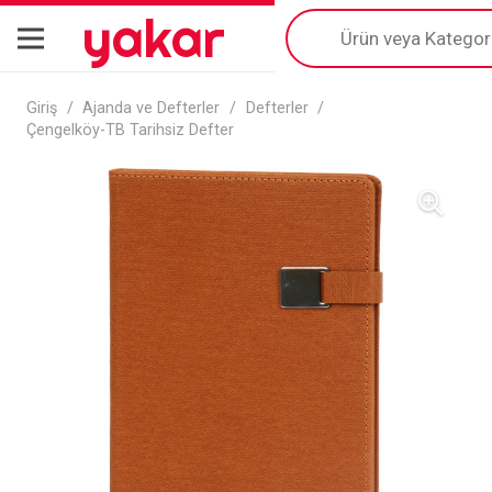
yakar
Products
search
Giriş
/
Ajanda ve Defterler
/
Defterler
/
Çengelköy-TB Tarihsiz Defter