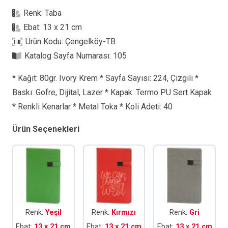
Tarihsiz
Renk:
Taba
Defter
Ebat:
13 x 21 cm
adet
Ürün Kodu:
Çengelköy-TB
Katalog Sayfa Numarası:
105
* Kağıt: 80gr. Ivory Krem * Sayfa Sayısı: 224, Çizgili *
Baskı: Gofre, Dijital, Lazer * Kapak: Termo PU Sert Kapak
* Renkli Kenarlar * Metal Toka * Koli Adeti: 40
Ürün Seçenekleri
Renk:
Yeşil
Renk:
Kırmızı
Renk:
Gri
Ebat:
13 x 21 cm
Ebat:
13 x 21 cm
Ebat:
13 x 21 cm