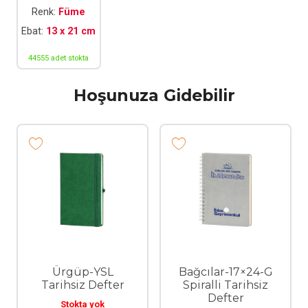
Renk:
Füme
Ebat:
13 x 21 cm
44555 adet stokta
Hoşunuza Gidebilir
Ürgüp-YSL
Bağcılar-17×24-G
Tarihsiz Defter
Spiralli Tarihsiz
Defter
Stokta yok