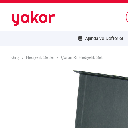
yakar
Ajanda ve Defterler
Bombe Cam Duvar Saatleri
Kupa ve Plaketler
Doğa Dostu Ürünler
Giriş
/
Hediyelik Setler
/
Çorum-S Hediyelik Set