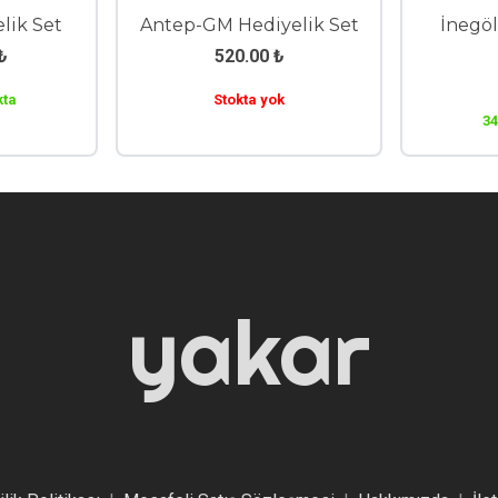
lik Set
Antep-GM Hediyelik Set
İnegöl
₺
520.00
₺
kta
Stokta yok
34
yakar