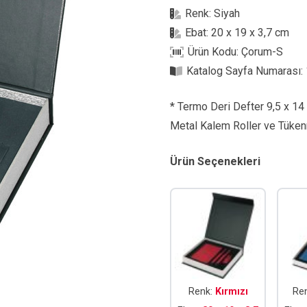
Renk:
Siyah
Ebat:
20 x 19 x 3,7 cm
Ürün Kodu:
Çorum-S
Katalog Sayfa Numarası:
* Termo Deri Defter 9,5 x 14 
Metal Kalem Roller ve Tüke
Ürün Seçenekleri
Renk:
Kırmızı
Re