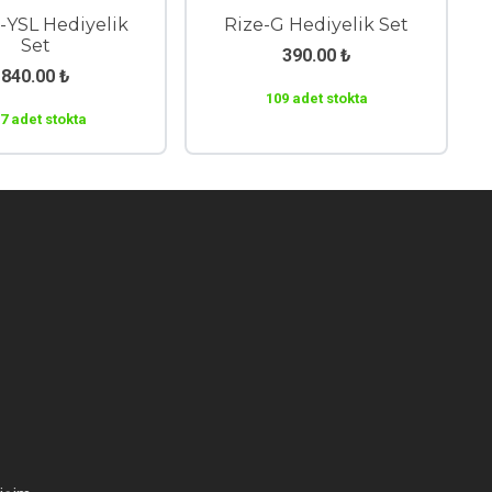
-YSL Hediyelik
Rize-G Hediyelik Set
Set
390.00
₺
840.00
₺
109 adet stokta
7 adet stokta