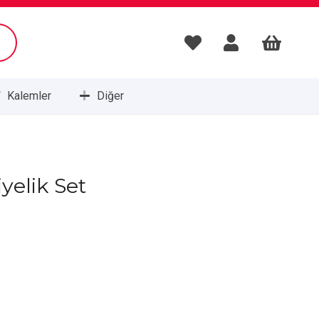
Kalemler
Diğer
Masa Setleri ve Sümenleri
elik Set