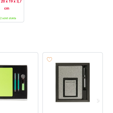
:
20 x 19 x 3,7
cm
2 adet stokta