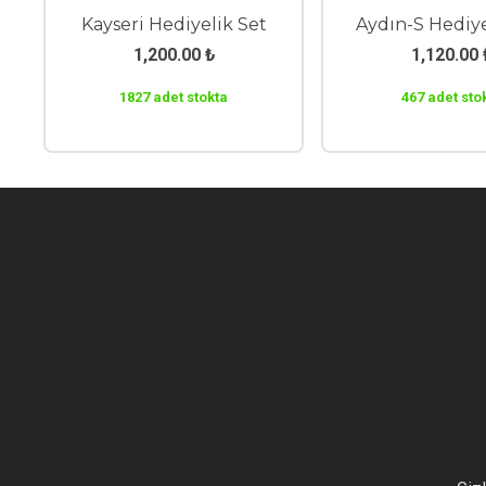
Kayseri Hediyelik Set
Aydın-S Hediye
1,200.00
₺
1,120.00
1827 adet stokta
467 adet sto