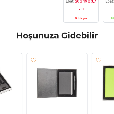
Ebat:
20 x 19 x 3,7
Ebat
cm
Stokta yok
81
Hoşunuza Gidebilir