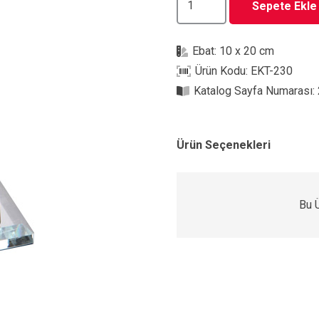
Sepete Ekle
230
Kristal
Ebat:
10 x 20 cm
Plaket
Ürün Kodu:
EKT-230
adet
Katalog Sayfa Numarası:
Ürün Seçenekleri
Bu 