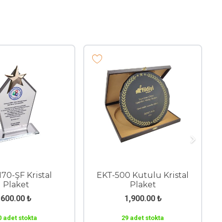
ristal Plaket
EKT-660 Kristal Plaket
50.00
₺
780.00
₺
det stokta
Stokta yok