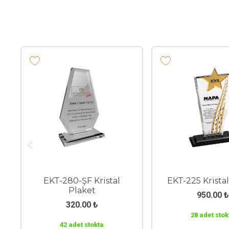
EKT-735 Kristal Plaket
EKT-127 Kristal P
1,150.00
₺
270.00
₺
Stokta yok
Stokta yok