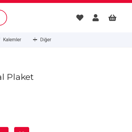
Kalemler
Diğer
Masa Setleri ve Sümenleri
l Plaket