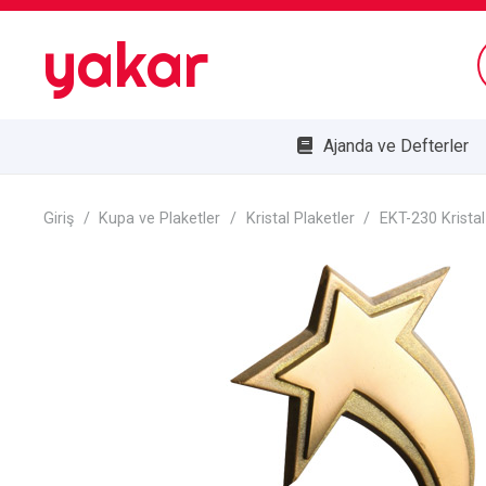
yakar
Ajanda ve Defterler
Bombe Cam Duvar Saatleri
Kupa ve Plaketler
Doğa Dostu Ürünler
Giriş
/
Kupa ve Plaketler
/
Kristal Plaketler
/
EKT-230 Kristal