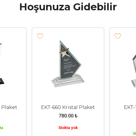
Hoşunuza Gidebilir
laket
EKT-280-ŞF Kristal
EKT-225 K
Plaket
9
320.00
₺
28 a
42 adet stokta