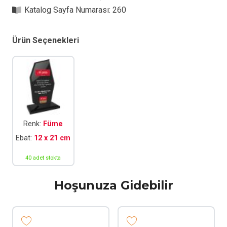
adet
Katalog Sayfa Numarası:
260
Ürün Seçenekleri
Renk:
Füme
Ebat:
12 x 21 cm
40 adet stokta
Hoşunuza Gidebilir