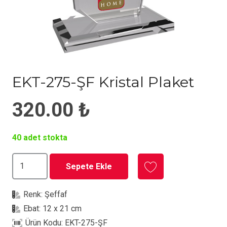
EKT-275-ŞF Kristal Plaket
320.00
₺
40 adet stokta
EKT-
Sepete Ekle
275-
ŞF
Renk:
Şeffaf
Kristal
Ebat:
12 x 21 cm
Plaket
Ürün Kodu:
EKT-275-ŞF