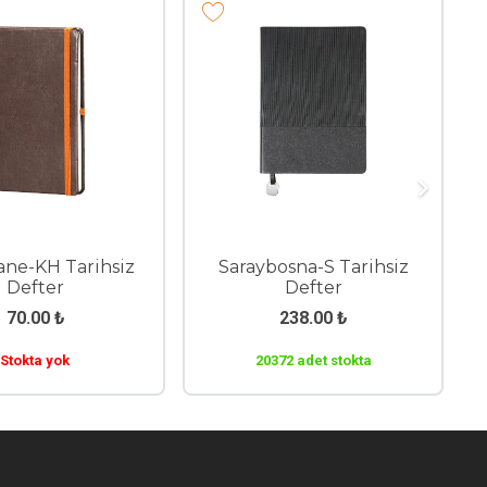
ane-KH Tarihsiz
Saraybosna-S Tarihsiz
Defter
Defter
70.00
₺
238.00
₺
Stokta yok
20372 adet stokta