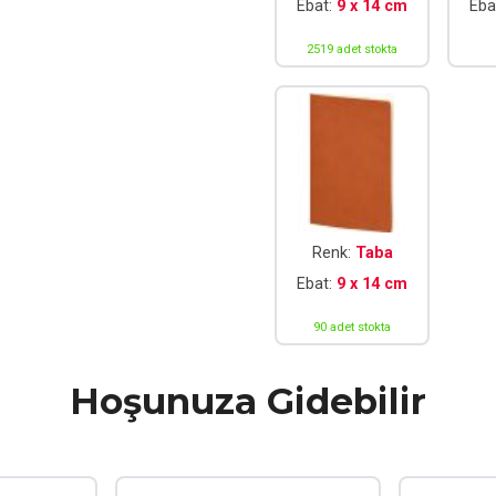
Ebat:
9 x 14 cm
Eba
2519 adet stokta
Renk:
Taba
Ebat:
9 x 14 cm
90 adet stokta
Hoşunuza Gidebilir