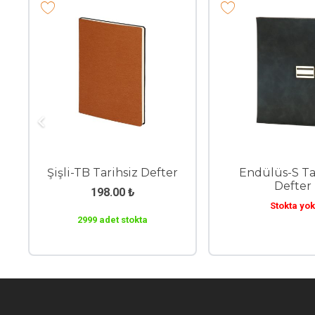
Şişli-TB Tarihsiz Defter
Endülüs-S Ta
Defter
198.00
₺
Stokta yok
2999 adet stokta