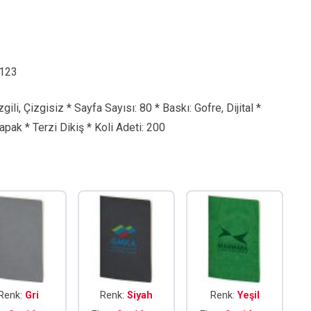
123
gili, Çizgisiz * Sayfa Sayısı: 80 * Baskı: Gofre, Dijital *
ak * Terzi Dikiş * Koli Adeti: 200
Renk:
Gri
Renk:
Siyah
Renk:
Yeşil