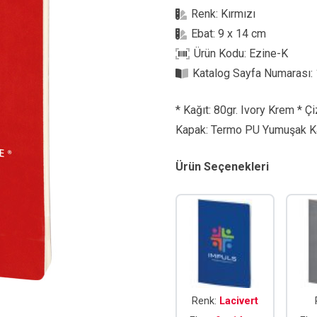
Renk:
Kırmızı
Ebat:
9 x 14 cm
Ürün Kodu:
Ezine-K
Katalog Sayfa Numarası:
* Kağıt: 80gr. Ivory Krem * Çiz
Kapak: Termo PU Yumuşak Kap
Ürün Seçenekleri
Renk:
Lacivert