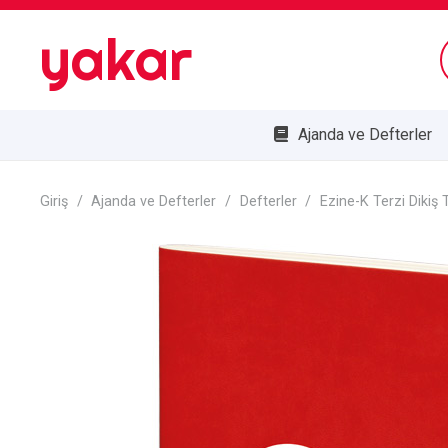
yakar
Ajanda ve Defterler
Bombe Cam Duvar Saatleri
Kupa ve Plaketler
Doğa Dostu Ürünler
Giriş
/
Ajanda ve Defterler
/
Defterler
/
Ezine-K Terzi Dikiş 