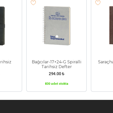
rihsiz
Bağcılar-17×24-G Spiralli
Saraçh
Tarihsiz Defter
294.00
₺
830 adet stokta