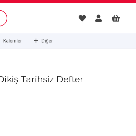
Kalemler
Diğer
Masa Setleri ve Sümenleri
Dikiş Tarihsiz Defter