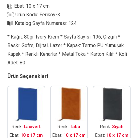
Defter
Ebat:
10 x 17 cm
adet
Ürün Kodu:
Feriköy-K
Katalog Sayfa Numarası:
124
* Kağıt: 80gr. Ivory Krem * Sayfa Sayısı: 196, Çizgili *
Baskı: Gofre, Dijital, Lazer * Kapak: Termo PU Yumuşak
Kapak * Renkli Kenarlar * Metal Toka * Karton Kılıf * Koli
Adet: 80
Ürün Seçenekleri
Renk:
Lacivert
Renk:
Taba
Renk:
Siyah
Ebat:
10 x 17 cm
Ebat:
10 x 17 cm
Ebat:
10 x 17 cm