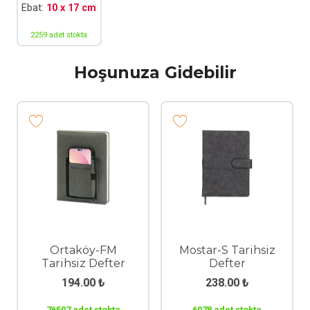
Ebat:
10 x 17 cm
2259 adet stokta
Hoşunuza Gidebilir
Ortaköy-FM
Mostar-S Tarihsiz
Tarihsiz Defter
Defter
194.00
₺
238.00
₺
76507 adet stokta
6078 adet stokta