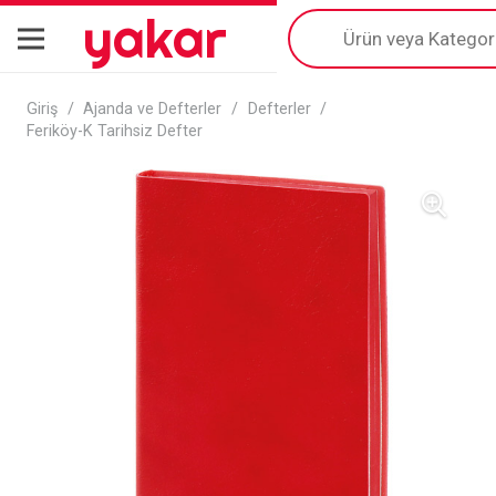
yakar
Products
search
Giriş
/
Ajanda ve Defterler
/
Defterler
/
Feriköy-K Tarihsiz Defter