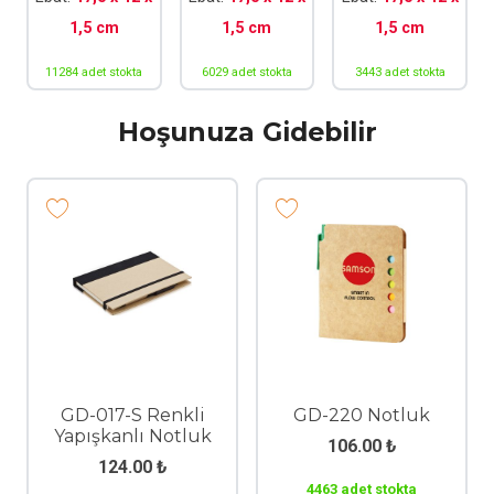
1,5 cm
1,5 cm
1,5 cm
11284 adet stokta
6029 adet stokta
3443 adet stokta
Hoşunuza Gidebilir
GD-017-S Renkli
GD-220 Notluk
Yapışkanlı Notluk
106.00
₺
124.00
₺
4463 adet stokta