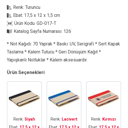
T
Renk:
Turuncu
Renkli
Ebat:
17,5 x 12 x 1,5 cm
Yapışkanlı
Ürün Kodu:
GD-017-T
Notluk
Katalog Sayfa Numarası:
126
adet
* Not Kağıdı: 70 Yaprak * Baskı: UV, Serigrafi * Sert Kapak
Taslama * Kalem Tutucu * Geri Dönüşüm Kağıt *
Yapışkanlı Notluklar * Kalem aksesuardır.
Ürün Seçenekleri
Renk:
Siyah
Renk:
Lacivert
Renk:
Kırmızı
Ebat:
17,5 x 12 x
Ebat:
17,5 x 12 x
Ebat:
17,5 x 12 x