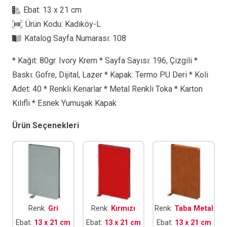
Defter
Ebat:
13 x 21 cm
adet
Ürün Kodu:
Kadıköy-L
Katalog Sayfa Numarası:
108
* Kağıt: 80gr. Ivory Krem * Sayfa Sayısı: 196, Çizgili *
Baskı: Gofre, Dijital, Lazer * Kapak: Termo PU Deri * Koli
Adet: 40 * Renkli Kenarlar * Metal Renkli Toka * Karton
Kılıflı * Esnek Yumuşak Kapak
Ürün Seçenekleri
Renk:
Gri
Renk:
Kırmızı
Renk:
Taba Metal
Ebat:
13 x 21 cm
Ebat:
13 x 21 cm
Ebat:
13 x 21 cm