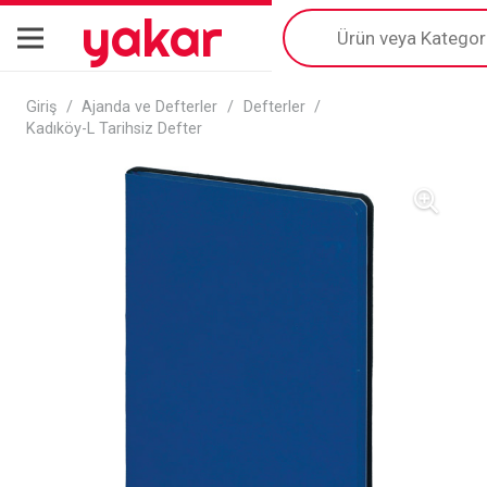
yakar
Products
search
Giriş
/
Ajanda ve Defterler
/
Defterler
/
Kadıköy-L Tarihsiz Defter