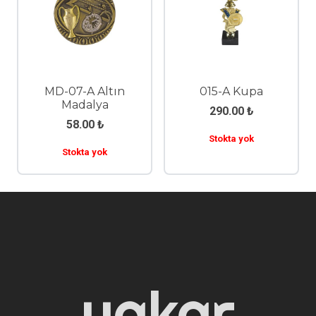
MD-07-A Altın
015-A Kupa
Madalya
290.00
₺
58.00
₺
Stokta yok
Stokta yok
yakar