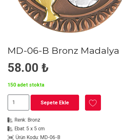
MD-06-B Bronz Madalya
58.00
₺
150 adet stokta
MD-
Sepete Ekle
06-
B
Renk:
Bronz
Bronz
Ebat:
5 x 5 cm
Madalya
Ürün Kodu:
MD-06-B