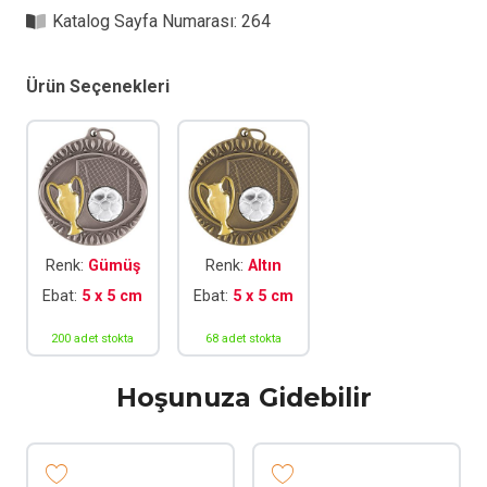
adet
Katalog Sayfa Numarası:
264
Ürün Seçenekleri
Renk:
Gümüş
Renk:
Altın
Ebat:
5 x 5 cm
Ebat:
5 x 5 cm
200 adet stokta
68 adet stokta
Hoşunuza Gidebilir