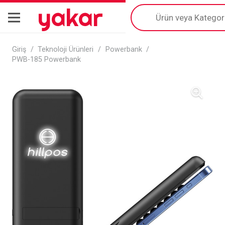
yakar
Products
search
Giriş
/
Teknoloji Ürünleri
/
Powerbank
/
PWB-185 Powerbank