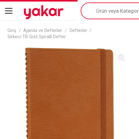
yakar
Products
search
Giriş
/
Ajanda ve Defterler
/
Defterler
/
Sirkeci-TB Gizli Spiralli Defter