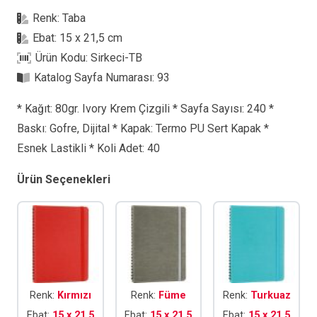
Gizli
Renk:
Taba
Spiralli
Ebat:
15 x 21,5 cm
Defter
Ürün Kodu:
Sirkeci-TB
adet
Katalog Sayfa Numarası:
93
* Kağıt: 80gr. Ivory Krem Çizgili * Sayfa Sayısı: 240 *
Baskı: Gofre, Dijital * Kapak: Termo PU Sert Kapak *
Esnek Lastikli * Koli Adet: 40
Ürün Seçenekleri
Renk:
Kırmızı
Renk:
Füme
Renk:
Turkuaz
Ebat:
15 x 21,5
Ebat:
15 x 21,5
Ebat:
15 x 21,5