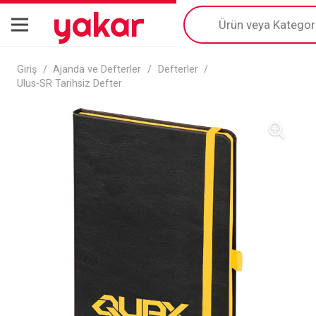
yakar
Products
search
Giriş
/
Ajanda ve Defterler
/
Defterler
/
Ulus-SR Tarihsiz Defter