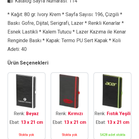
Katalog Sayfa Numarası:
114
* Kağıt: 80 gr. Ivory Krem * Sayfa Sayısı: 196, Çizgili *
Baskı: Gofre, Dijital, Serigrafi, Lazer * Renkli Kenarlar *
Esnek Lastikli * Kalem Tutucu * Lazer Kazıma ile Kenar
Renginde Baskı * Kapak: Termo PU Sert Kapak * Koli
Adeti: 40
Ürün Seçenekleri
Renk:
Beyaz
Renk:
Kırmızı
Renk:
Fıstık Yeşili
Ebat:
13 x 21 cm
Ebat:
13 x 21 cm
Ebat:
13 x 21 cm
Stokta yok
Stokta yok
5428 adet stokta