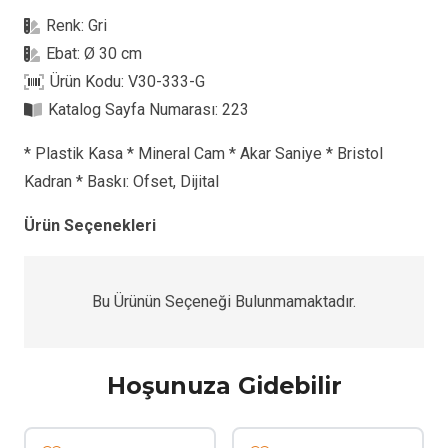
G
Renk:
Gri
Plastik
Ebat:
Ø 30 cm
Duvar
Ürün Kodu:
V30-333-G
Saati
Katalog Sayfa Numarası:
223
adet
* Plastik Kasa * Mineral Cam * Akar Saniye * Bristol
Kadran * Baskı: Ofset, Dijital
Ürün Seçenekleri
Bu Ürünün Seçeneği Bulunmamaktadır.
Hoşunuza Gidebilir