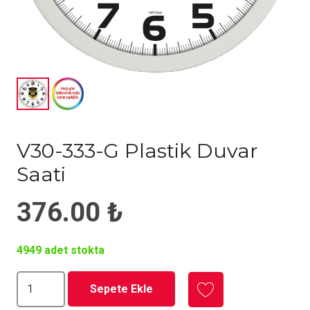
V30-333-G Plastik Duvar
Saati
376.00
₺
4949 adet stokta
V30-
Sepete Ekle
333-