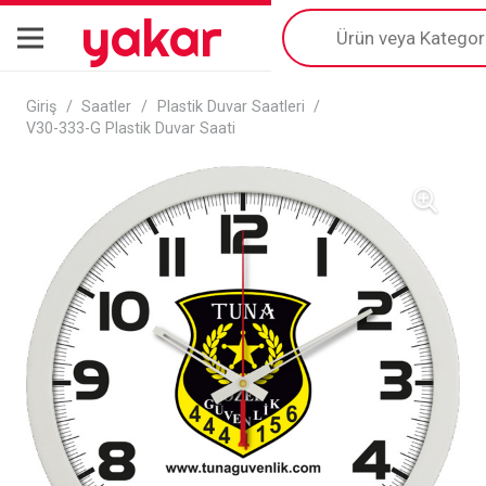
yakar
Products
search
Giriş
/
Saatler
/
Plastik Duvar Saatleri
/
V30-333-G Plastik Duvar Saati