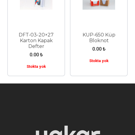
DFT-03-20×27
KUP-650 Küp
Karton Kapak
Bloknot
Defter
0.00
₺
0.00
₺
Stokta yok
Stokta yok
yakar