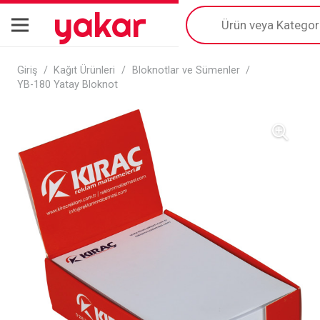
yakar
Products
search
Giriş
/
Kağıt Ürünleri
/
Bloknotlar ve Sümenler
/
YB-180 Yatay Bloknot