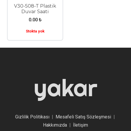
V30-508-T Plastik
Duvar Saati
0.00
₺
Stokta yok
yakar
Gizlilik Politikası
|
Mesafeli Satış Sözleşmesi
|
Hakkımızda
|
İletişim