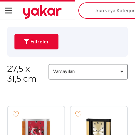
yakar
Products
search
Filtreler
27,5 x
31,5 cm