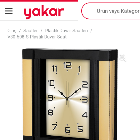
yakar
Products
search
Giriş
/
Saatler
/
Plastik Duvar Saatleri
/
V30-508-S Plastik Duvar Saati