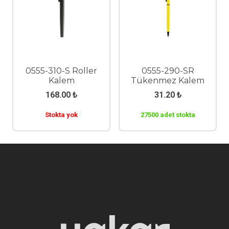
0555-310-S Roller
0555-290-SR
Kalem
Tükenmez Kalem
168.00
₺
31.20
₺
Stokta yok
27500 adet stokta