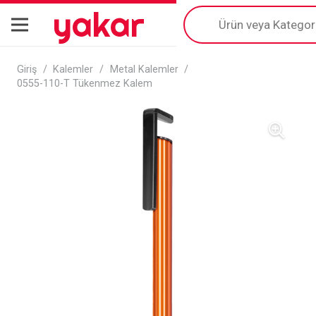
yakar
Products
search
Giriş
/
Kalemler
/
Metal Kalemler
/
0555-110-T Tükenmez Kalem