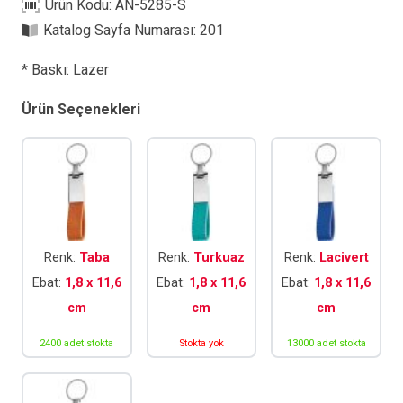
Ürün Kodu:
AN-5285-S
Anahtarlık
Katalog Sayfa Numarası:
201
adet
* Baskı: Lazer
Ürün Seçenekleri
Renk:
Taba
Renk:
Turkuaz
Renk:
Lacivert
Ebat:
1,8 x 11,6
Ebat:
1,8 x 11,6
Ebat:
1,8 x 11,6
cm
cm
cm
2400 adet stokta
Stokta yok
13000 adet stokta