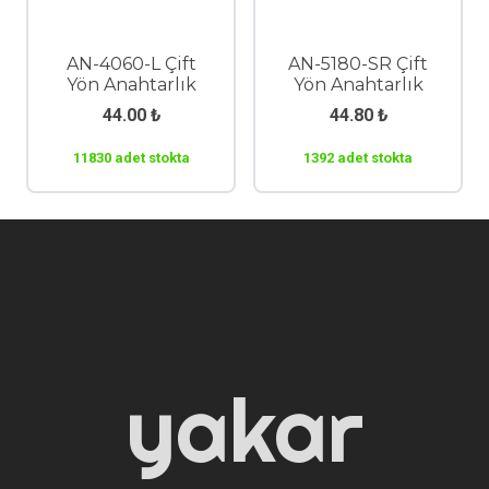
AN-4060-L Çift
AN-5180-SR Çift
Yön Anahtarlık
Yön Anahtarlık
44.00
₺
44.80
₺
11830 adet stokta
1392 adet stokta
yakar