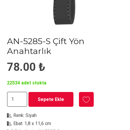
AN-5285-S Çift Yön
Anahtarlık
78.00
₺
22534 adet stokta
AN-
Sepete Ekle
5285-
S
Renk:
Siyah
Çift
Ebat:
1,8 x 11,6 cm
Yön