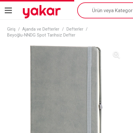
yakar
Products
search
Giriş
/
Ajanda ve Defterler
/
Defterler
/
Beyoğlu-NNDG Spot Tarihsiz Defter