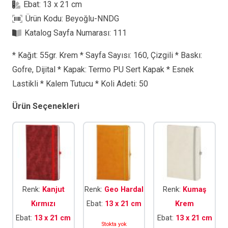
Ebat:
13 x 21 cm
Ürün Kodu:
Beyoğlu-NNDG
Katalog Sayfa Numarası:
111
* Kağıt: 55gr. Krem * Sayfa Sayısı: 160, Çizgili * Baskı:
Gofre, Dijital * Kapak: Termo PU Sert Kapak * Esnek
Lastikli * Kalem Tutucu * Koli Adeti: 50
Ürün Seçenekleri
Renk:
Kanjut
Renk:
Geo Hardal
Renk:
Kumaş
Kırmızı
Ebat:
13 x 21 cm
Krem
Ebat:
13 x 21 cm
Ebat:
13 x 21 cm
Stokta yok