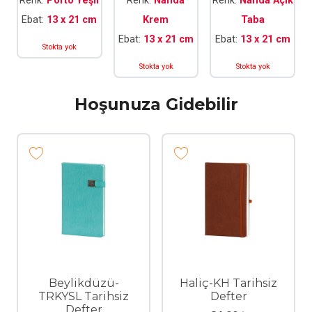
Renk:
Porto Yeşil
Renk:
Nanda
Renk:
Nanda Açık
Ebat:
13 x 21 cm
Krem
Taba
Ebat:
13 x 21 cm
Ebat:
13 x 21 cm
Stokta yok
Stokta yok
Stokta yok
Hoşunuza Gidebilir
Beylikdüzü-
Haliç-KH Tarihsiz
TRKYSL Tarihsiz
Defter
Defter