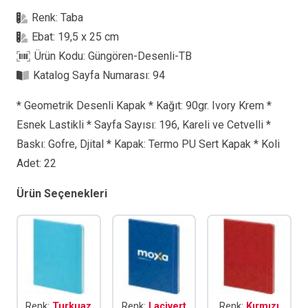
TB
Renk:
Taba
Tarihsiz
Ebat:
19,5 x 25 cm
Defter
Ürün Kodu:
Güngören-Desenli-TB
adet
Katalog Sayfa Numarası:
94
* Geometrik Desenli Kapak * Kağıt: 90gr. Ivory Krem *
Esnek Lastikli * Sayfa Sayısı: 196, Kareli ve Cetvelli *
Baskı: Gofre, Djital * Kapak: Termo PU Sert Kapak * Koli
Adet: 22
Ürün Seçenekleri
Renk:
Turkuaz
Renk:
Lacivert
Renk:
Kırmızı