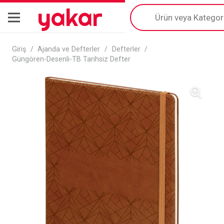
yakar
Products
search
Giriş
/
Ajanda ve Defterler
/
Defterler
/
Güngören-Desenli-TB Tarihsiz Defter