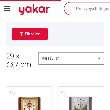
yakar
Products
search
Filtreler
29 x
33,7 cm