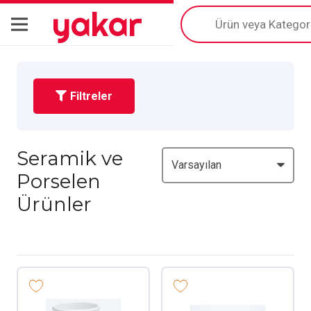
yakar
Products
search
Filtreler
Seramik ve
Porselen
Ürünler