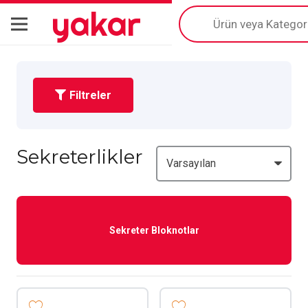
yakar
Products
search
Filtreler
Sekreterlikler
Sekreter Bloknotlar