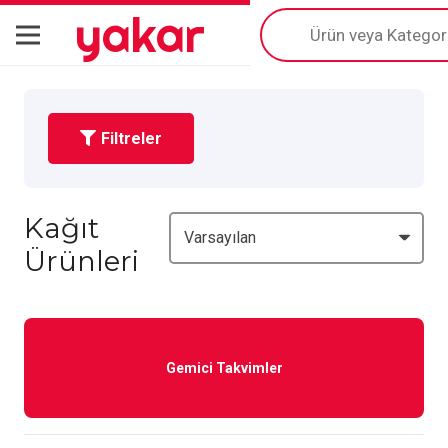
yakar
Products
search
Filtreler
Kağıt
Ürünleri
Gemici Takvimler