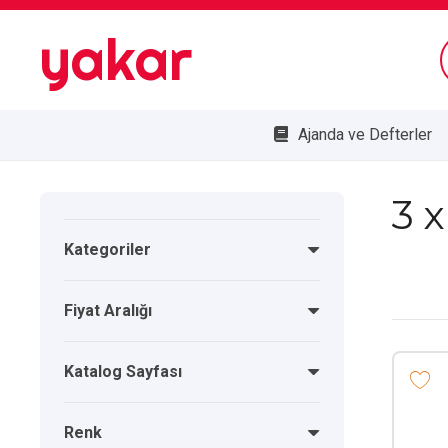
yakar
Ajanda ve Defterler
Bombe Cam Duvar Saatleri
Kupa ve Plaketler
Doğa Dostu Ürünler
3 
Kategoriler
Fiyat Aralığı
Katalog Sayfası
Renk