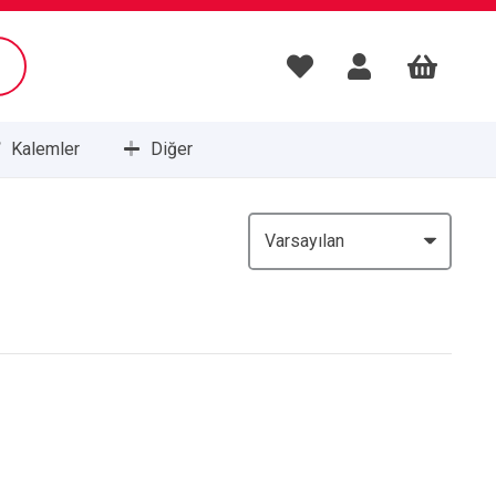
Kalemler
Diğer
Masa Setleri ve Sümenleri