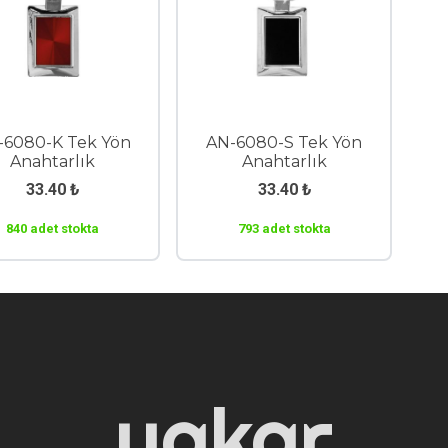
-6080-K Tek Yön
AN-6080-S Tek Yön
Anahtarlık
Anahtarlık
33.40
₺
33.40
₺
840 adet stokta
793 adet stokta
yakar