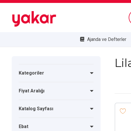
yakar
Ajanda ve Defterler
Bombe Cam Duvar Saatleri
Kupa ve Plaketler
Doğa Dostu Ürünler
Lil
Kategoriler
Fiyat Aralığı
Katalog Sayfası
Ebat