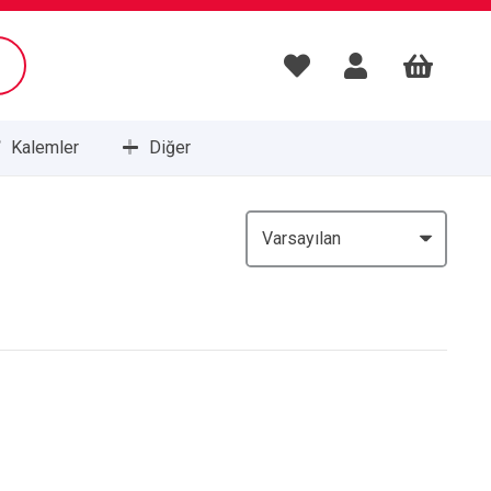
Kalemler
Diğer
Masa Setleri ve Sümenleri