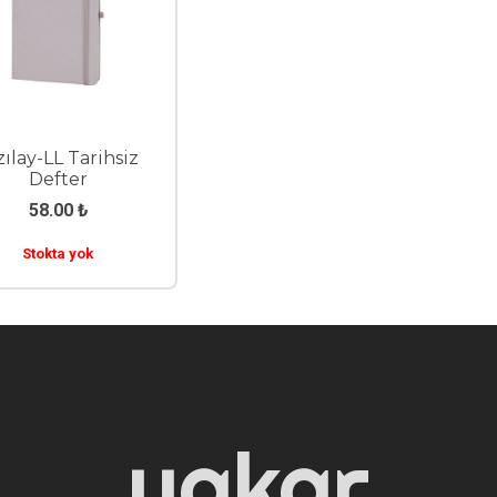
zılay-LL Tarihsiz
Defter
58.00
₺
Stokta yok
yakar