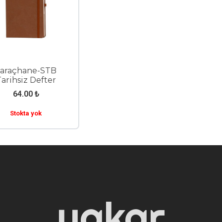
araçhane-STB
arihsiz Defter
64.00
₺
Stokta yok
yakar