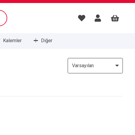
Kalemler
Diğer
Masa Setleri ve Sümenleri