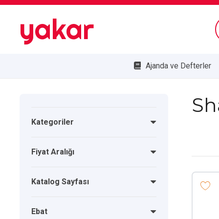
yakar
Ajanda ve Defterler
Bombe Cam Duvar Saatleri
Kupa ve Plaketler
Doğa Dostu Ürünler
Sh
Kategoriler
Fiyat Aralığı
Katalog Sayfası
Ebat