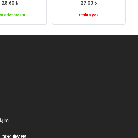
28.60
₺
27.00
₺
70 adet stokta
Stokta yok
tişim