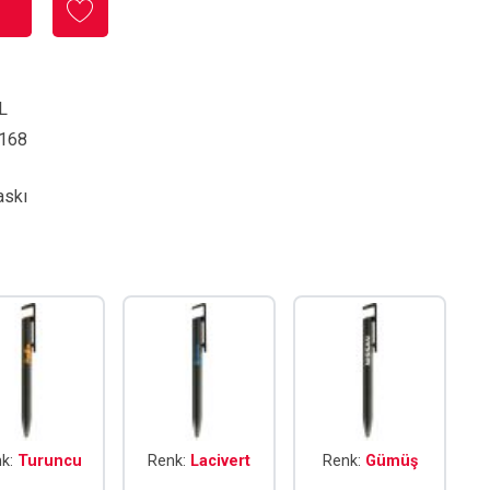
L
168
askı
nk:
Turuncu
Renk:
Lacivert
Renk:
Gümüş