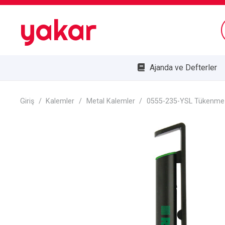
yakar
Ajanda ve Defterler
Bombe Cam Duvar Saatleri
Kupa ve Plaketler
Doğa Dostu Ürünler
Giriş
/
Kalemler
/
Metal Kalemler
/
0555-235-YSL Tükenme