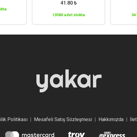
41.80
₺
okta
13580 adet stokta
34
yakar
ilik Politikası
|
Mesafeli Satış Sözleşmesi
|
Hakkımızda
|
İle