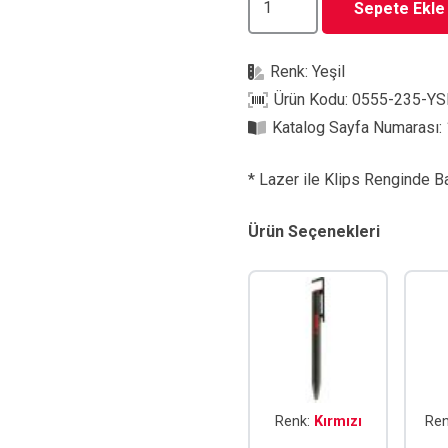
Sepete Ekle
235-
YSL
Renk:
Yeşil
Tükenmez
Ürün Kodu:
0555-235-YS
Kalem
Katalog Sayfa Numarası:
adet
* Lazer ile Klips Renginde B
Ürün Seçenekleri
Renk:
Kırmızı
Re