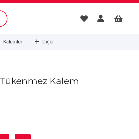
Kalemler
Diğer
Masa Setleri ve Sümenleri
L Tükenmez Kalem