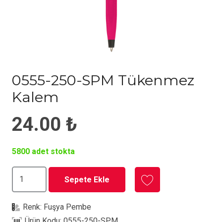
0555-250-SPM Tükenmez
Kalem
24.00
₺
5800 adet stokta
0555-
Sepete Ekle
250-
SPM
Renk:
Fuşya Pembe
Tükenmez
Ürün Kodu:
0555-250-SPM