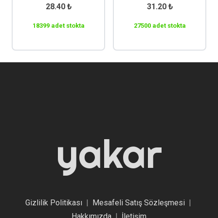
28.40
₺
31.20
₺
18399 adet stokta
27500 adet stokta
yakar
Gizlilik Politikası
|
Mesafeli Satış Sözleşmesi
|
Hakkımızda
|
İletişim