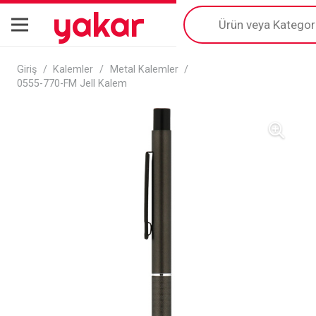
yakar
Products
search
Giriş
/
Kalemler
/
Metal Kalemler
/
0555-770-FM Jell Kalem