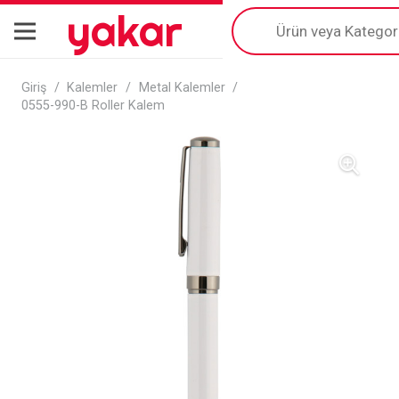
yakar
Products
search
Giriş
/
Kalemler
/
Metal Kalemler
/
0555-990-B Roller Kalem