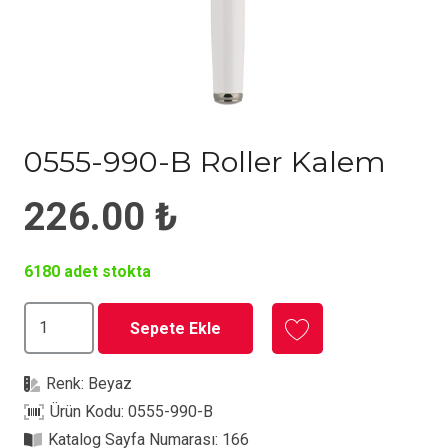
0555-990-B Roller Kalem
226.00
₺
6180 adet stokta
0555-
Sepete Ekle
990-
B
Renk:
Beyaz
Roller
Ürün Kodu:
0555-990-B
Kalem
Katalog Sayfa Numarası:
166