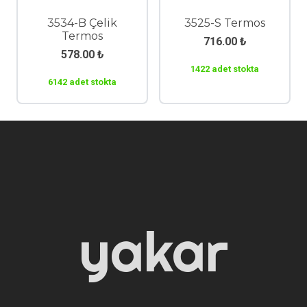
3534-B Çelik
3525-S Termos
Termos
716.00
₺
578.00
₺
1422 adet stokta
6142 adet stokta
yakar