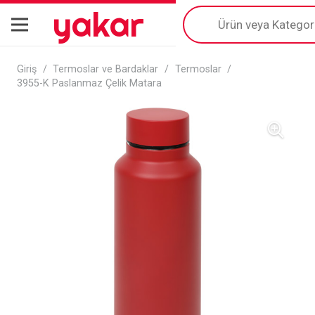
yakar
Products
search
Giriş
/
Termoslar ve Bardaklar
/
Termoslar
/
3955-K Paslanmaz Çelik Matara