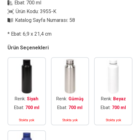
Ebat:
700 ml
Ürün Kodu:
3955-K
Katalog Sayfa Numarası:
58
* Ebat: 6,9 x 21,4 cm
Ürün Seçenekleri
Renk:
Siyah
Renk:
Gümüş
Renk:
Beyaz
Ebat:
700 ml
Ebat:
700 ml
Ebat:
700 ml
Stokta yok
Stokta yok
Stokta yok