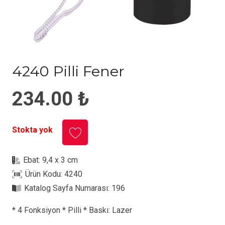
4240 Pilli Fener
234.00
₺
Stokta yok
Ebat:
9,4 x 3 cm
Ürün Kodu:
4240
Katalog Sayfa Numarası:
196
* 4 Fonksiyon * Pilli * Baskı: Lazer