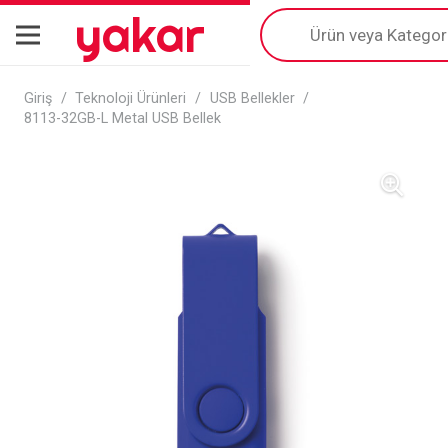
yakar
Products
search
Giriş
/
Teknoloji Ürünleri
/
USB Bellekler
/
8113-32GB-L Metal USB Bellek