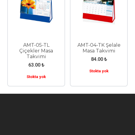
AMT-05-TL
AMT-04-TK Şelale
Çiçekler Masa
Masa Takvimi
Takvimi
84.00
₺
63.00
₺
Stokta yok
Stokta yok