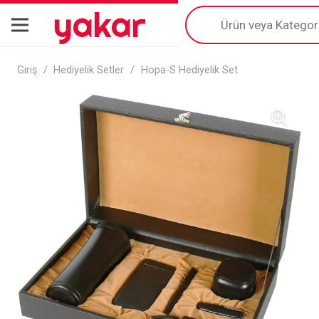
yakar
Products
search
Giriş
/
Hediyelik Setler
/
Hopa-S Hediyelik Set