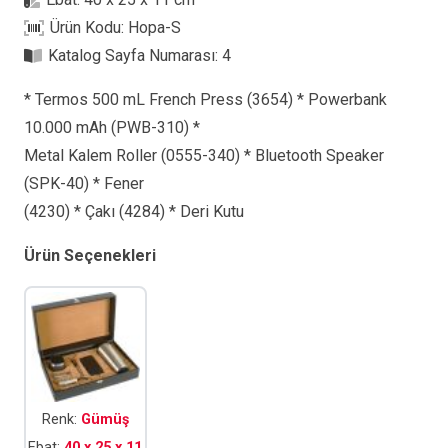
adet
Ürün Kodu:
Hopa-S
Katalog Sayfa Numarası:
4
* Termos 500 mL French Press (3654) * Powerbank
10.000 mAh (PWB-310) *
Metal Kalem Roller (0555-340) * Bluetooth Speaker
(SPK-40) * Fener
(4230) * Çakı (4284) * Deri Kutu
Ürün Seçenekleri
Renk:
Gümüş
Ebat:
40 x 25 x 11