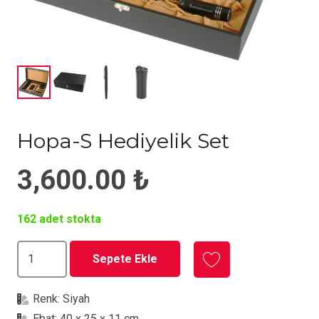
Hopa-S Hediyelik Set
3,600.00
₺
162 adet stokta
Hopa-
Sepete Ekle
S
Hediyelik
Renk:
Siyah
Set
Ebat:
40 x 25 x 11 cm