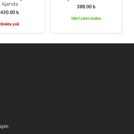
Ajanda
388.00
₺
430.00
₺
5867 adet stokta
Stokta yok
tişim