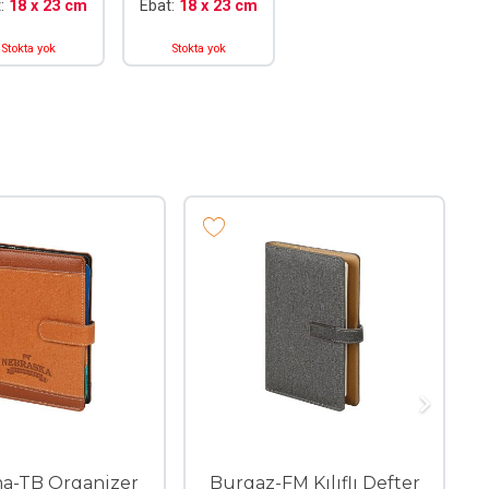
t:
18 x 23 cm
Ebat:
18 x 23 cm
Stokta yok
Stokta yok
a-TB Organizer
Burgaz-FM Kılıflı Defter