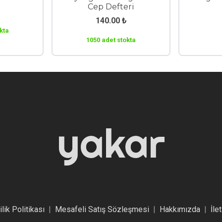
Cep Defteri
140.00
₺
kta
1050 adet stokta
yakar
ilik Politikası
|
Mesafeli Satış Sözleşmesi
|
Hakkımızda
|
İle