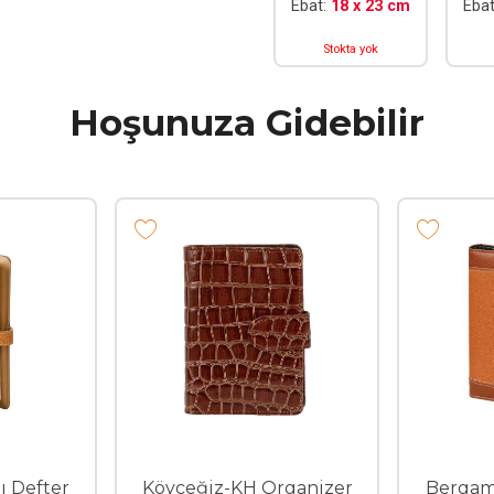
Ebat:
18 x 23 cm
Eba
Stokta yok
Hoşunuza Gidebilir
ı Defter
Köyceğiz-KH Organizer
Bergam