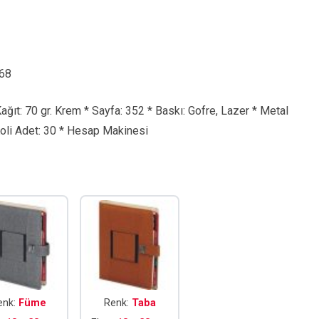
68
Kağıt: 70 gr. Krem * Sayfa: 352 * Baskı: Gofre, Lazer * Metal
Koli Adet: 30 * Hesap Makinesi
enk:
Füme
Renk:
Taba