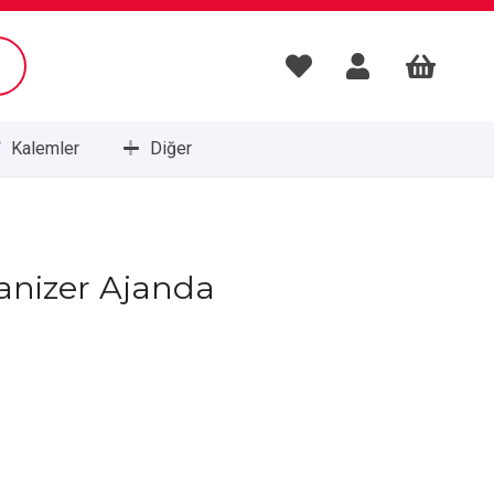
Kalemler
Diğer
Masa Setleri ve Sümenleri
anizer Ajanda