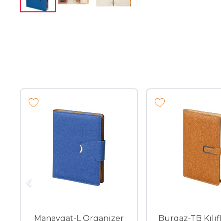
Manavgat-L Organizer
Burgaz-TB Kılıfl