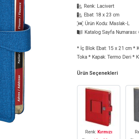
Renk:
Lacivert
Ebat:
18 x 23 cm
Ürün Kodu:
Maslak-L
Katalog Sayfa Numarası:
* İç Blok Ebat: 15 x 21 cm * 
Toka * Kapak: Termo Deri * 
Ürün Seçenekleri
Renk:
Kırmızı
R