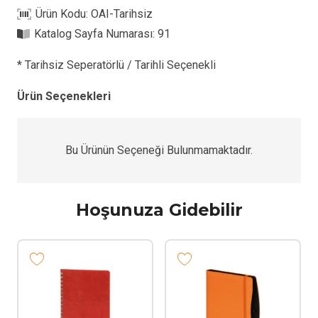
iç
Ürün Kodu:
OAI-Tarihsiz
adet
Katalog Sayfa Numarası:
91
* Tarihsiz Seperatörlü / Tarihli Seçenekli
Ürün Seçenekleri
Bu Ürünün Seçeneği Bulunmamaktadır.
Hoşunuza Gidebilir