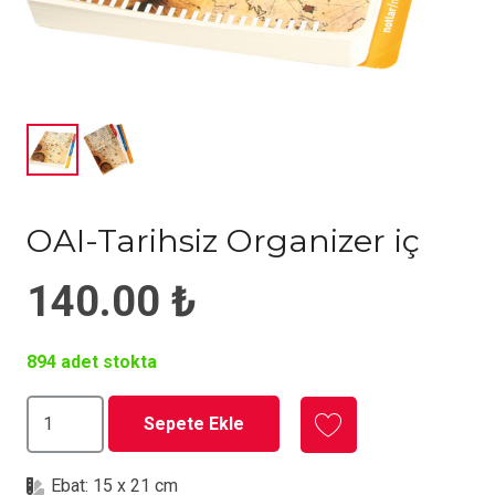
OAI-Tarihsiz Organizer iç
140.00
₺
894 adet stokta
OAI-
Sepete Ekle
Tarihsiz
Organizer
Ebat:
15 x 21 cm