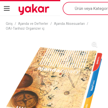
yakar
Products
search
Giriş
/
Ajanda ve Defterler
/
Ajanda Aksesuarları
/
OAI-Tarihsiz Organizer iç