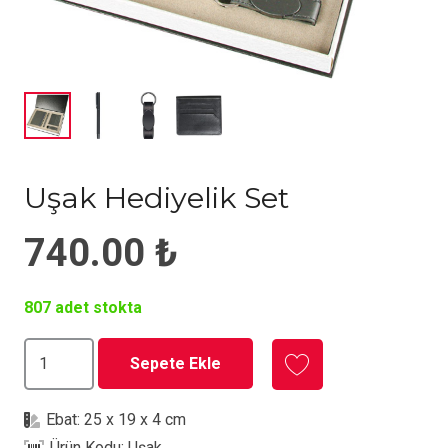
Uşak Hediyelik Set
740.00
₺
807 adet stokta
Uşak
Sepete Ekle
Hediyelik
Set
Ebat:
25 x 19 x 4 cm
adet
Ürün Kodu:
Uşak