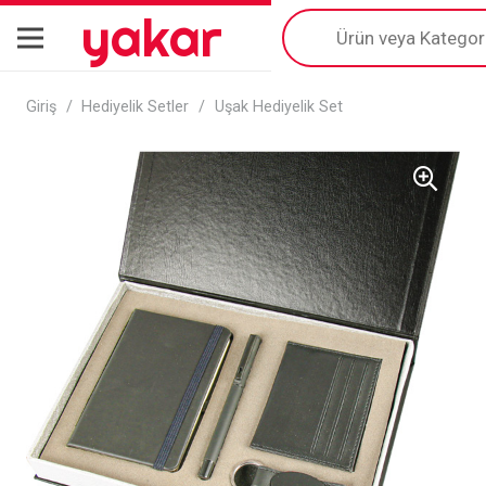
yakar
Products
search
Giriş
/
Hediyelik Setler
/
Uşak Hediyelik Set