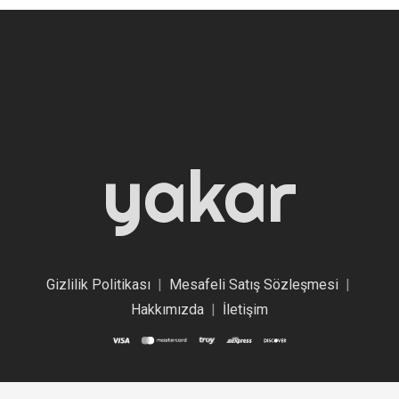
yakar
Gizlilik Politikası
|
Mesafeli Satış Sözleşmesi
|
Hakkımızda
|
İletişim
©
Yakar Promosyon
by
Bilal KOÇ