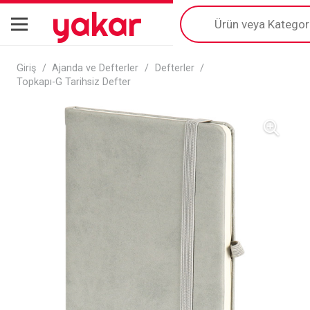
yakar
Products
search
Giriş
/
Ajanda ve Defterler
/
Defterler
/
Topkapı-G Tarihsiz Defter