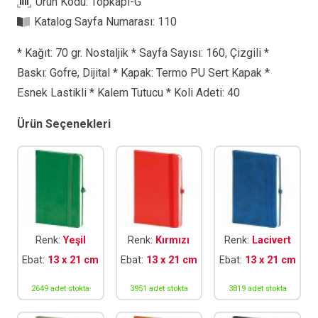
Ürün Kodu:
Topkapı-G
Katalog Sayfa Numarası:
110
* Kağıt: 70 gr. Nostaljik * Sayfa Sayısı: 160, Çizgili *
Baskı: Gofre, Dijital * Kapak: Termo PU Sert Kapak *
Esnek Lastikli * Kalem Tutucu * Koli Adeti: 40
Ürün Seçenekleri
Renk:
Yeşil
Renk:
Kırmızı
Renk:
Lacivert
Ebat:
13 x 21 cm
Ebat:
13 x 21 cm
Ebat:
13 x 21 cm
2649 adet stokta
3951 adet stokta
3819 adet stokta