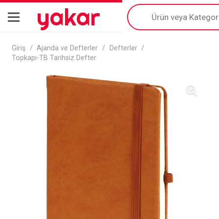
yakar
Products
search
Giriş
/
Ajanda ve Defterler
/
Defterler
/
Topkapı-TB Tarihsiz Defter