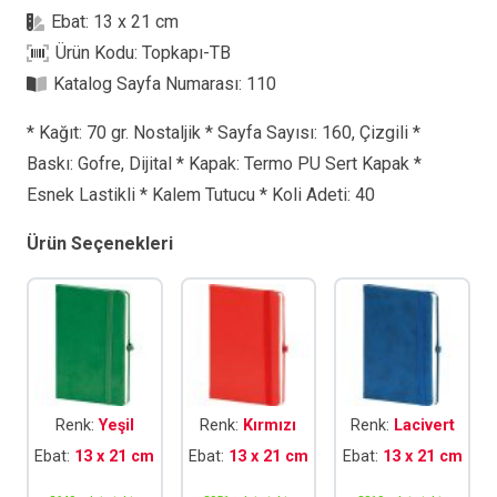
Defter
Ebat:
13 x 21 cm
adet
Ürün Kodu:
Topkapı-TB
Katalog Sayfa Numarası:
110
* Kağıt: 70 gr. Nostaljik * Sayfa Sayısı: 160, Çizgili *
Baskı: Gofre, Dijital * Kapak: Termo PU Sert Kapak *
Esnek Lastikli * Kalem Tutucu * Koli Adeti: 40
Ürün Seçenekleri
Renk:
Yeşil
Renk:
Kırmızı
Renk:
Lacivert
Ebat:
13 x 21 cm
Ebat:
13 x 21 cm
Ebat:
13 x 21 cm