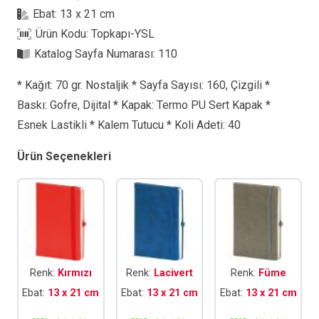
Defter
Ebat:
13 x 21 cm
adet
Ürün Kodu:
Topkapı-YSL
Katalog Sayfa Numarası:
110
* Kağıt: 70 gr. Nostaljik * Sayfa Sayısı: 160, Çizgili *
Baskı: Gofre, Dijital * Kapak: Termo PU Sert Kapak *
Esnek Lastikli * Kalem Tutucu * Koli Adeti: 40
Ürün Seçenekleri
Renk:
Kırmızı
Renk:
Lacivert
Renk:
Füme
Ebat:
13 x 21 cm
Ebat:
13 x 21 cm
Ebat:
13 x 21 cm