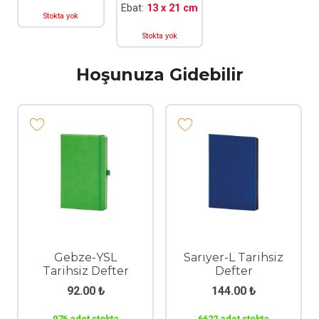
Ebat:
13 x 21 cm
Stokta yok
Stokta yok
Hoşunuza Gidebilir
Gebze-YSL
Sarıyer-L Tarihsiz
Tarihsiz Defter
Defter
92.00
₺
144.00
₺
976 adet stokta
6622 adet stokta