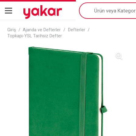
yakar
Products
search
Giriş
/
Ajanda ve Defterler
/
Defterler
/
Topkapı-YSL Tarihsiz Defter