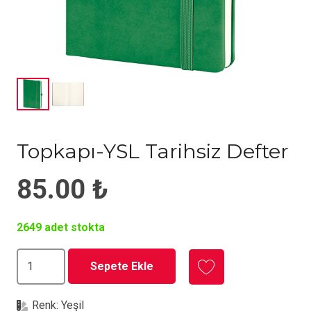
Topkapı-YSL Tarihsiz Defter
85.00
₺
2649 adet stokta
Topkapı-
Sepete Ekle
YSL
Tarihsiz
Renk:
Yeşil